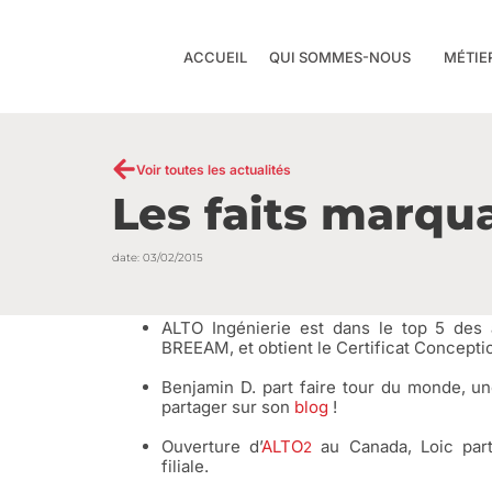
Aller
au
ACCUEIL
QUI SOMMES-NOUS
MÉTIE
contenu
Voir toutes les actualités
Les faits marqu
date:
03/02/2015
ALTO Ingénierie est dans le top 5 des a
BREEAM, et obtient le Certificat Concepti
Benjamin D. part faire tour du monde, une
partager sur son
blog
!
Ouverture d’
ALTO
au Canada, Loic part
2
filiale.