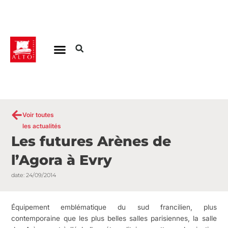
Aller
au
contenu
Voir toutes
les actualités
Les futures Arènes de
l’Agora à Evry
date:
24/09/2014
Équipement emblématique du sud francilien, plus
contemporaine que les plus belles salles parisiennes, la salle