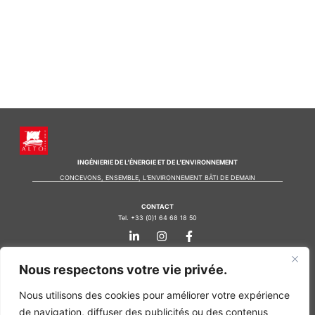
INGÉNIERIE DE L’ÉNERGIE ET DE L’ENVIRONNEMENT
CONCEVONS, ENSEMBLE, L’ENVIRONNEMENT BÂTI DE DEMAIN
CONTACT
Tel. +33 (0)1 64 68 18 50
L
I
F
i
n
a
n
s
c
k
t
e
Nos agences
Nous respectons votre vie privée.
e
a
b
d
g
o
Bureau d'études Île de France
Nous utilisons des cookies pour améliorer votre expérience
i
r
o
n
a
k
Bureau d'études Bordeaux
de navigation, diffuser des publicités ou des contenus