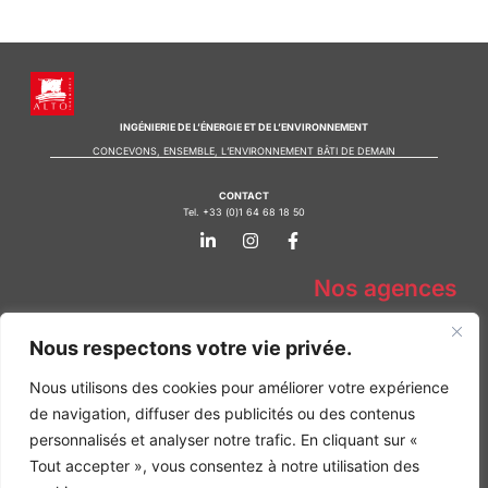
INGÉNIERIE DE L’ÉNERGIE ET DE L’ENVIRONNEMENT
CONCEVONS, ENSEMBLE, L’ENVIRONNEMENT BÂTI DE DEMAIN
CONTACT
Tel. +33 (0)1 64 68 18 50
L
I
F
i
n
a
n
s
c
k
t
e
Nos agences
e
a
b
d
g
o
Bureau d'études Île de France
i
r
o
Nous respectons votre vie privée.
n
a
k
Bureau d'études Bordeaux
-
m
-
Bureau d'études Lyon
i
f
Nous utilisons des cookies pour améliorer votre expérience
n
de navigation, diffuser des publicités ou des contenus
CONTACT
Tel. +33 (0)1 64 68 18 50
personnalisés et analyser notre trafic. En cliquant sur «
L
I
F
i
n
a
Tout accepter », vous consentez à notre utilisation des
n
s
c