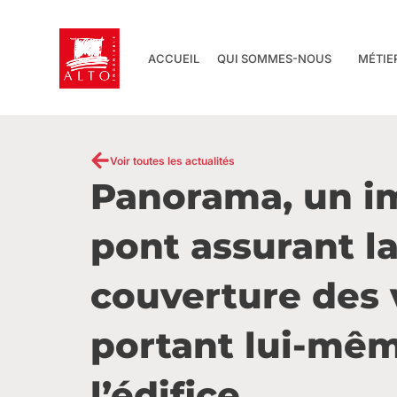
Aller
au
contenu
ACCUEIL
QUI SOMMES-NOUS
MÉTIE
Voir toutes les actualités
Panorama, un i
pont assurant l
couverture des 
portant lui-mê
l’édifice.