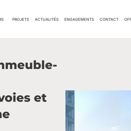
RS
PROJETS
ACTUALITÉS
ENGAGEMENTS
CONTACT
OF
mmeuble-
a
voies et
me