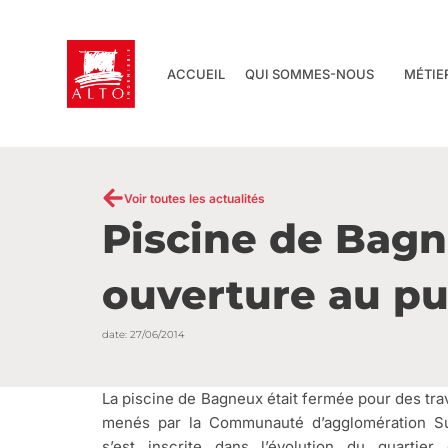
Aller
au
contenu
ACCUEIL
QUI SOMMES-NOUS
MÉTIE
Voir toutes les actualités
Piscine de Bagne
ouverture au pub
date:
27/06/2014
La piscine de Bagneux était fermée pour des tra
menés par la Communauté d’agglomération Su
s’est inscrite dans l’évolution du quartier