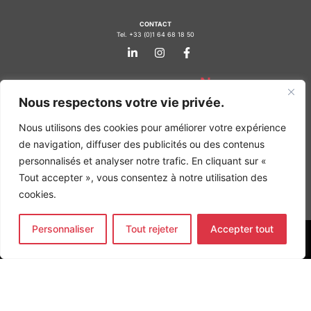
CONTACT
Tel. +33 (0)1 64 68 18 50
L
I
F
i
n
a
n
s
c
k
t
e
Nos agences
e
a
b
Nous respectons votre vie privée.
d
g
o
Bureau d'études Île de France
i
r
o
n
a
k
Bureau d'études Bordeaux
Nous utilisons des cookies pour améliorer votre expérience
-
m
-
Bureau d'études Lyon
de navigation, diffuser des publicités ou des contenus
i
f
n
personnalisés et analyser notre trafic. En cliquant sur «
CONTACT
Tel. +33 (0)1 64 68 18 50
Tout accepter », vous consentez à notre utilisation des
L
I
F
cookies.
i
n
a
n
s
c
k
t
e
e
a
b
Personnaliser
Tout rejeter
Accepter tout
d
g
o
MENTIONS LÉGALES
i
r
o
n
a
k
COPYRIGHT
@2026
ALTO INGÉNIERIE SAS
-
m
-
i
f
Site web par
MG WEB
n