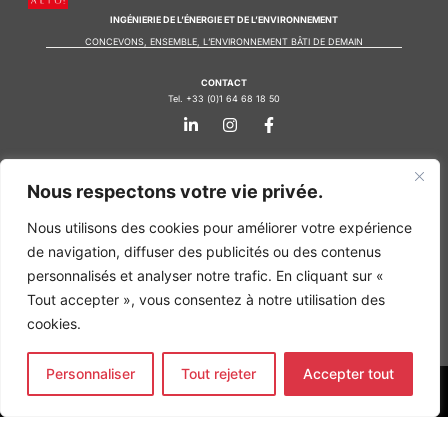
INGÉNIERIE DE L’ÉNERGIE ET DE L’ENVIRONNEMENT
CONCEVONS, ENSEMBLE, L’ENVIRONNEMENT BÂTI DE DEMAIN
CONTACT
Tel. +33 (0)1 64 68 18 50
L
I
F
i
n
a
n
s
c
k
t
e
Nos agences
e
a
b
Nous respectons votre vie privée.
d
g
o
Bureau d'études Île de France
i
r
o
n
a
k
Nous utilisons des cookies pour améliorer votre expérience
Bureau d'études Bordeaux
-
m
-
Bureau d'études Lyon
de navigation, diffuser des publicités ou des contenus
i
f
n
personnalisés et analyser notre trafic. En cliquant sur «
CONTACT
Tout accepter », vous consentez à notre utilisation des
Tel. +33 (0)1 64 68 18 50
L
I
F
cookies.
i
n
a
n
s
c
k
t
e
Personnaliser
Tout rejeter
Accepter tout
e
a
b
d
g
o
MENTIONS LÉGALES
i
r
o
n
a
k
COPYRIGHT
@2026
ALTO INGÉNIERIE SAS
-
m
-