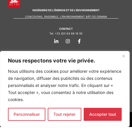
INGÉNIERIE DE L’ÉNERGIE ET DE L’ENVIRONNEMENT
CONCEVONS, ENSEMBLE, L’ENVIRONNEMENT BÂTI DE DEMAIN
CONTACT
Tel. +33 (0)1 64 68 18 50
L
I
F
i
n
a
n
s
c
k
t
e
Nos agences
e
a
b
Nous respectons votre vie privée.
d
g
o
Bureau d'études Île de France
i
r
o
n
a
k
Nous utilisons des cookies pour améliorer votre expérience
Bureau d'études Bordeaux
-
m
-
de navigation, diffuser des publicités ou des contenus
Bureau d'études Lyon
i
f
n
personnalisés et analyser notre trafic. En cliquant sur «
CONTACT
Tout accepter », vous consentez à notre utilisation des
Tel. +33 (0)1 64 68 18 50
L
I
F
cookies.
i
n
a
n
s
c
k
t
e
Personnaliser
Tout rejeter
Accepter tout
e
a
b
d
g
o
MENTIONS LÉGALES
i
r
o
n
a
k
COPYRIGHT
@2026
ALTO INGÉNIERIE SAS