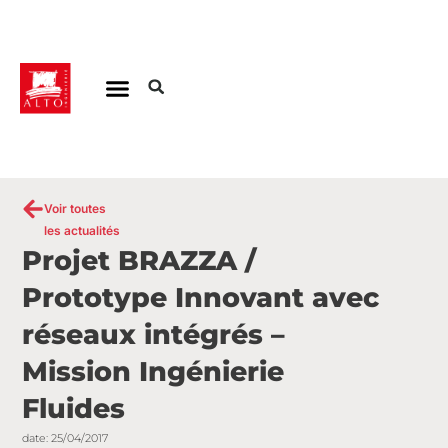
Aller
au
contenu
Voir toutes
les actualités
Projet BRAZZA /
Prototype Innovant avec
réseaux intégrés –
Mission Ingénierie
Fluides
date:
25/04/2017