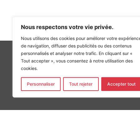
Nous respectons votre vie privée.
Nous utilisons des cookies pour améliorer votre expérienc
de navigation, diffuser des publicités ou des contenus
personnalisés et analyser notre trafic. En cliquant sur «
Tout accepter », vous consentez à notre utilisation des
cookies.
INGÉNIERIE DE L’ÉNERGIE ET DE L’ENVIRONNEMENT
Personnaliser
Tout rejeter
Accepter tout
CONCEVONS, ENSEMBLE, L’ENVIRONNEMENT BÂTI 
MENTIONS LÉGALES
COPYRIGHT
@2026
ALTO INGÉNIERIE SAS