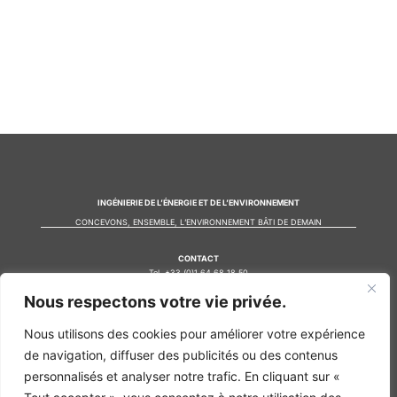
INGÉNIERIE DE L’ÉNERGIE ET DE L’ENVIRONNEMENT
CONCEVONS, ENSEMBLE, L’ENVIRONNEMENT BÂTI DE DEMAIN
CONTACT
Tel. +33 (0)1 64 68 18 50
L
I
F
Nous respectons votre vie privée.
i
n
a
n
s
c
k
t
e
Nos agences
Nous utilisons des cookies pour améliorer votre expérience
e
a
b
de navigation, diffuser des publicités ou des contenus
d
g
o
Bureau d'études Île de France
i
r
o
personnalisés et analyser notre trafic. En cliquant sur «
n
a
k
Bureau d'études Bordeaux