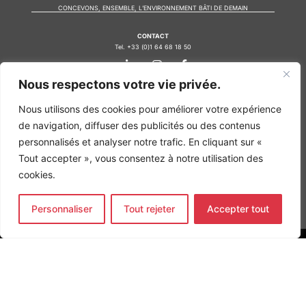
CONCEVONS, ENSEMBLE, L’ENVIRONNEMENT BÂTI DE DEMAIN
CONTACT
Tel. +33 (0)1 64 68 18 50
L
I
F
i
n
a
n
s
c
Nous respectons votre vie privée.
k
t
e
Nos agences
e
a
b
Nous utilisons des cookies pour améliorer votre expérience
d
g
o
Bureau d'études Île de France
i
r
o
de navigation, diffuser des publicités ou des contenus
n
a
k
Bureau d'études Bordeaux
personnalisés et analyser notre trafic. En cliquant sur «
-
m
-
Bureau d'études Lyon
i
f
Tout accepter », vous consentez à notre utilisation des
n
CONTACT
cookies.
Tel. +33 (0)1 64 68 18 50
L
I
F
i
n
a
Personnaliser
Tout rejeter
Accepter tout
n
s
c
k
t
e
e
a
b
d
g
o
MENTIONS LÉGALES
i
r
o
n
a
k
COPYRIGHT
@2026
ALTO INGÉNIERIE SAS
-
m
-
i
f
Site web par
MG WEB
n