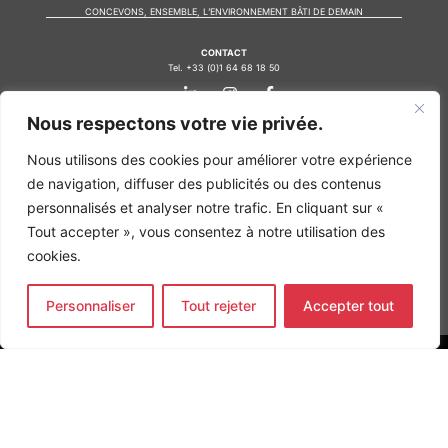
CONCEVONS, ENSEMBLE, L’ENVIRONNEMENT BÂTI DE DEMAIN
CONTACT
Tel. +33 (0)1 64 68 18 50
L
I
F
i
n
a
n
s
c
Nous respectons votre vie privée.
k
t
e
Nos agences
e
a
b
Nous utilisons des cookies pour améliorer votre expérience
d
g
o
Bureau d'études Île de France
i
r
o
de navigation, diffuser des publicités ou des contenus
n
a
k
Bureau d'études Bordeaux
personnalisés et analyser notre trafic. En cliquant sur «
-
m
-
Bureau d'études Lyon
i
f
Tout accepter », vous consentez à notre utilisation des
n
CONTACT
cookies.
Tel. +33 (0)1 64 68 18 50
L
I
F
i
n
a
Personnaliser
Tout rejeter
Accepter tout
n
s
c
k
t
e
e
a
b
d
g
o
MENTIONS LÉGALES
i
r
o
n
a
k
COPYRIGHT
@2026
ALTO INGÉNIERIE SAS
-
m
-
i
f
Site web par
MG WEB
n