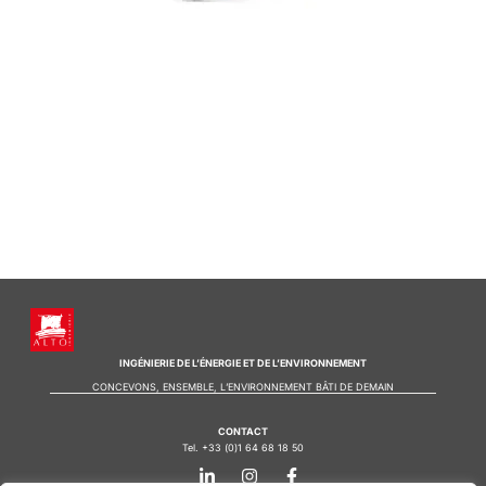
INGÉNIERIE DE L’ÉNERGIE ET DE L’ENVIRONNEMENT
CONCEVONS, ENSEMBLE, L’ENVIRONNEMENT BÂTI DE DEMAIN
CONTACT
Tel. +33 (0)1 64 68 18 50
L
I
F
i
n
a