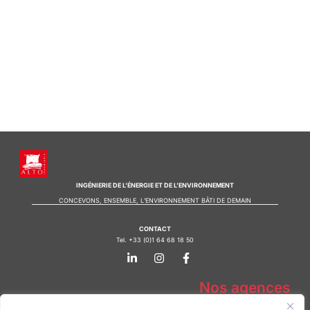
INGÉNIERIE DE L’ÉNERGIE ET DE L’ENVIRONNEMENT
CONCEVONS, ENSEMBLE, L’ENVIRONNEMENT BÂTI DE DEMAIN
CONTACT
Tel. +33 (0)1 64 68 18 50
L
I
F
i
n
a
n
s
c
k
t
e
Nos agences
e
a
b
d
g
o