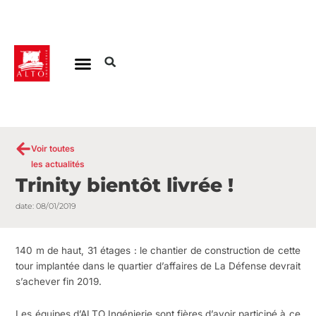
Aller
au
contenu
Voir toutes
les actualités
Trinity bientôt livrée !
date:
08/01/2019
140 m de haut, 31 étages : le chantier de construction de cette
tour implantée dans le quartier d’affaires de La Défense devrait
s’achever fin 2019.
Les équipes d’ALTO Ingénierie sont fières d’avoir participé à ce