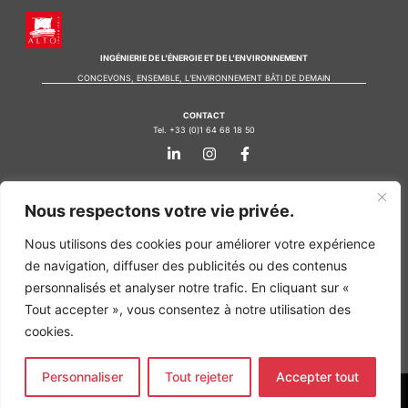
INGÉNIERIE DE L’ÉNERGIE ET DE L’ENVIRONNEMENT
CONCEVONS, ENSEMBLE, L’ENVIRONNEMENT BÂTI DE DEMAIN
CONTACT
Tel. +33 (0)1 64 68 18 50
L
I
F
i
n
a
n
s
c
k
t
e
Nos agences
e
a
b
Nous respectons votre vie privée.
d
g
o
Bureau d'études Île de France
i
r
o
Nous utilisons des cookies pour améliorer votre expérience
n
a
k
Bureau d'études Bordeaux
-
m
-
de navigation, diffuser des publicités ou des contenus
Bureau d'études Lyon
i
f
personnalisés et analyser notre trafic. En cliquant sur «
n
CONTACT
Tout accepter », vous consentez à notre utilisation des
Tel. +33 (0)1 64 68 18 50
L
I
F
cookies.
i
n
a
n
s
c
k
t
e
Personnaliser
Tout rejeter
Accepter tout
e
a
b
d
g
o
MENTIONS LÉGALES