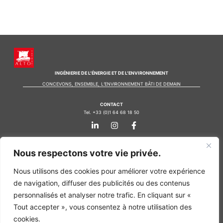
INGÉNIERIE DE L’ÉNERGIE ET DE L’ENVIRONNEMENT
CONCEVONS, ENSEMBLE, L’ENVIRONNEMENT BÂTI DE DEMAIN
CONTACT
Tel. +33 (0)1 64 68 18 50
L
I
F
i
n
a
n
s
c
k
t
e
Nos agences
Nous respectons votre vie privée.
e
a
b
d
g
o
Bureau d'études Île de France
i
r
o
Nous utilisons des cookies pour améliorer votre expérience
n
a
k
Bureau d'études Bordeaux
de navigation, diffuser des publicités ou des contenus
-
m
-
Bureau d'études Lyon
i
f
personnalisés et analyser notre trafic. En cliquant sur «
n
CONTACT
Tout accepter », vous consentez à notre utilisation des
Tel. +33 (0)1 64 68 18 50
cookies.
L
I
F