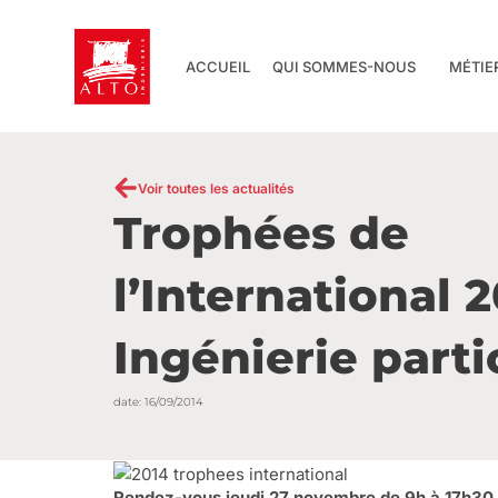
Aller
au
contenu
ACCUEIL
QUI SOMMES-NOUS
MÉTIE
Voir toutes les actualités
Trophées de
l’International 
Ingénierie parti
date:
16/09/2014
Rendez-vous jeudi 27 novembre de 9h à 17h30 