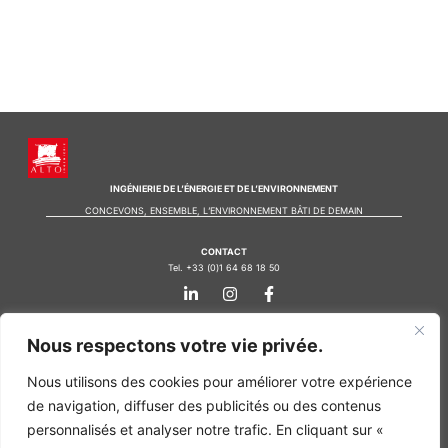
INGÉNIERIE DE L’ÉNERGIE ET DE L’ENVIRONNEMENT
CONCEVONS, ENSEMBLE, L’ENVIRONNEMENT BÂTI DE DEMAIN
CONTACT
Tel. +33 (0)1 64 68 18 50
L
I
F
i
n
a
n
s
c
k
t
e
Nos agences
Nous respectons votre vie privée.
e
a
b
d
g
o
Bureau d'études Île de France
i
r
o
Nous utilisons des cookies pour améliorer votre expérience
n
a
k
Bureau d'études Bordeaux
de navigation, diffuser des publicités ou des contenus
-
m
-
Bureau d'études Lyon
i
f
personnalisés et analyser notre trafic. En cliquant sur «
n