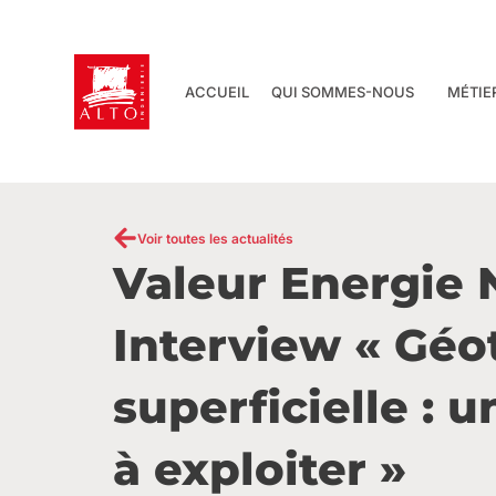
Aller
au
contenu
ACCUEIL
QUI SOMMES-NOUS
MÉTIE
Voir toutes les actualités
Valeur Energie 
Interview « Gé
superficielle : u
à exploiter »