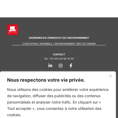
INGÉNIERIE DE L’ÉNERGIE ET DE L’ENVIRONNEMENT
CONCEVONS, ENSEMBLE, L’ENVIRONNEMENT BÂTI DE DEMAIN
CONTACT
Tel. +33 (0)1 64 68 18 50
L
I
F
i
n
a
n
s
c
k
t
e
Nos agences
Nous respectons votre vie privée.
e
a
b
d
g
o
Bureau d'études Île de France
i
r
o
Nous utilisons des cookies pour améliorer votre expérience
n
a
k
Bureau d'études Bordeaux
de navigation, diffuser des publicités ou des contenus
-
m
-
Bureau d'études Lyon
i
f
personnalisés et analyser notre trafic. En cliquant sur «
n
CONTACT
Tout accepter », vous consentez à notre utilisation des
Tel. +33 (0)1 64 68 18 50
cookies.
L
I
F