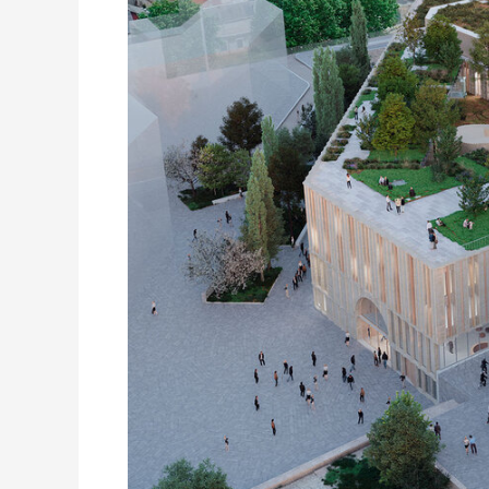
Madeleine
(UFR
Orléans)
lauréat
du
Label
Expérimental
Effinergie
Patrimoine
(LEEP)