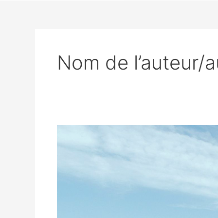
Nom de l’auteur/au
Inauguration
du
Lycée
Marianne
à
Villeneuve-
le-
Roi