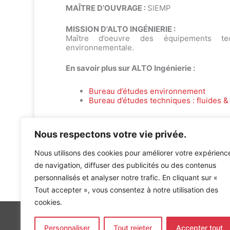
MAÎTRE D’OUVRAGE :
SIEMP
MISSION D'ALTO INGÉNIERIE :
Maître d’oeuvre des équipements tec
environnementale.
En savoir plus sur ALTO Ingénierie :
Bureau d’études environnement
Bureau d’études techniques : fluides & 
Nous respectons votre vie privée.
Nous utilisons des cookies pour améliorer votre expérienc
de navigation, diffuser des publicités ou des contenus
Accueil
»
Références
»
46 logements et 2 locaux d’activi
personnalisés et analyser notre trafic. En cliquant sur «
Tout accepter », vous consentez à notre utilisation des
cookies.
Personnaliser
Tout rejeter
Accepter tout