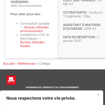
COÛT DES TRAVAUX :
10
INGÉNIERIE :
M€ HT
AMO Environnement.
COTRAITANTS :
Carducci,
Pour aller plus loin :
Y Ingénierie, Tribu.
Conception durable
ASSISTANT À MAITRISE
—
Bureau d’études
D'OUVRAGE :
SEM 92
environnement
Installations CVC &
DATE DE RÉCEPTION :
1
électriques —
janvier 2007
Bureau d’études
fluides
Accueil
»
Références
»
Collège
INGÉNIERIE DE L’ÉNERGIE ET DE L’ENVIRONNEMENT
CONCEVONS, ENSEMBLE, L’ENVIRONNEMENT BÂTI DE DEMAIN
Nous respectons votre vie privée.
CONTACT