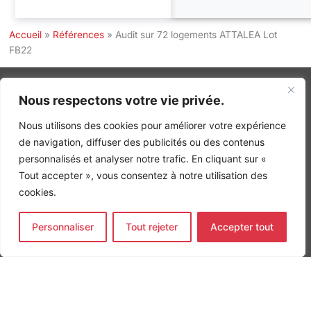
Accueil
»
Références
»
Audit sur 72 logements ATTALEA Lot
FB22
Nous respectons votre vie privée.
INGÉNIERIE DE L’ÉNERGIE ET DE L’ENVIRONNEMENT
Nous utilisons des cookies pour améliorer votre expérience
CONCEVONS, ENSEMBLE, L’ENVIRONNEMENT BÂTI DE DEMAIN
de navigation, diffuser des publicités ou des contenus
personnalisés et analyser notre trafic. En cliquant sur «
CONTACT
Tout accepter », vous consentez à notre utilisation des
Tel. +33 (0)1 64 68 18 50
L
I
F
cookies.
i
n
a
n
s
c
k
t
e
Nos agences
Personnaliser
Tout rejeter
Accepter tout
e
a
b
d
g
o
Bureau d'études Île de France
i
r
o
n
a
k
Bureau d'études Bordeaux
-
m
-
Bureau d'études Lyon
i
f
n
CONTACT