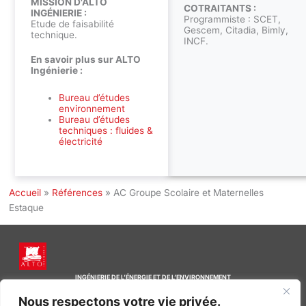
MISSION D'ALTO
COTRAITANTS :
INGÉNIERIE :
Programmiste : SCET,
Etude de faisabilité
Gescem, Citadia, Bimly,
technique.
INCF.
En savoir plus sur ALTO
Ingénierie :
Bureau d’études
environnement
Bureau d’études
techniques : fluides &
électricité
Accueil
»
Références
»
AC Groupe Scolaire et Maternelles
Estaque
INGÉNIERIE DE L’ÉNERGIE ET DE L’ENVIRONNEMENT
CONCEVONS, ENSEMBLE, L’ENVIRONNEMENT BÂTI DE DEMAIN
Nous respectons votre vie privée.