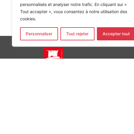
personnalisés et analyser notre trafic. En cliquant sur «
Tout accepter », vous consentez à notre utilisation des
cookies.
Accueil
»
Références
»
Accord-Cadre Ecole Saint-Just 
Personnaliser
Tout rejeter
Accepter tout
INGÉNIERIE DE L’ÉNERGIE ET DE L’ENVIRONNEMENT
CONCEVONS, ENSEMBLE, L’ENVIRONNEMENT BÂTI 
MENTIONS LÉGALES
COPYRIGHT
@2026
ALTO INGÉNIERIE SAS