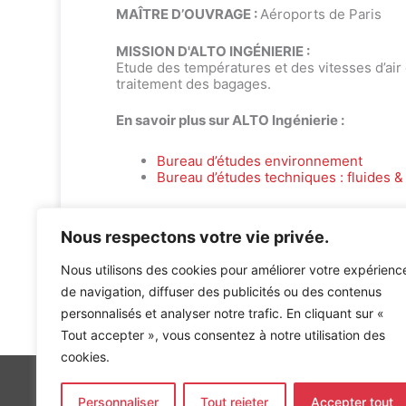
MAÎTRE D’OUVRAGE :
Aéroports de Paris
MISSION D'ALTO INGÉNIERIE :
Etude des températures et des vitesses d’air
traitement des bagages.
En savoir plus sur ALTO Ingénierie :
Bureau d’études environnement
Bureau d’études techniques : fluides & 
Nous respectons votre vie privée.
Nous utilisons des cookies pour améliorer votre expérienc
de navigation, diffuser des publicités ou des contenus
Accueil
»
Références
»
Aéroport CDG – Salle des départs 
personnalisés et analyser notre trafic. En cliquant sur «
Tout accepter », vous consentez à notre utilisation des
cookies.
Personnaliser
Tout rejeter
Accepter tout