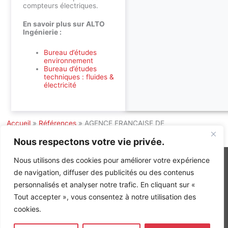
compteurs électriques.
En savoir plus sur ALTO
Ingénierie :
Bureau d’études
environnement
Bureau d’études
techniques : fluides &
électricité
Accueil
»
Références
»
AGENCE FRANCAISE DE
DEVELOPPEMENT A PARIS 12EME
Nous respectons votre vie privée.
Nous utilisons des cookies pour améliorer votre expérience
de navigation, diffuser des publicités ou des contenus
personnalisés et analyser notre trafic. En cliquant sur «
INGÉNIERIE DE L’ÉNERGIE ET DE L’ENVIRONNEMENT
Tout accepter », vous consentez à notre utilisation des
CONCEVONS, ENSEMBLE, L’ENVIRONNEMENT BÂTI DE DEMAIN
cookies.
CONTACT
Tel. +33 (0)1 64 68 18 50