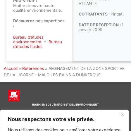
INGÉNIERIE :
ATLANTE
Maître d’oeuvre haute
qualité environnementale.
COTRAITANTS :
Pingat.
Découvrez nos expertises
DATE DE RÉCEPTION :
1
:
janvier 2009
Bureau d’études
environnement
•
Bureau
d’études fluides
Accueil
»
Références
»
AMENAGEMENT DE LA ZONE SPORTIVE
DE LA LICORNE – MALO LES BAINS A DUNKERQUE
INGÉNIERIE DE L’ÉNERGIE ET DE L’ENVIRONNEMENT
CONCEVONS, ENSEMBLE, L’ENVIRONNEMENT BÂTI DE DEMAIN
Nous respectons votre vie privée.
CONTACT
Tel. +33 (0)1 64 68 18 50
Nous utilisons des cookies pour améliorer votre expérience