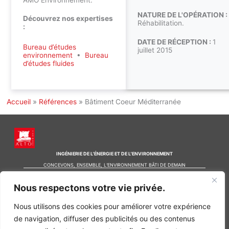
NATURE DE L'OPÉRATION :
Découvrez nos expertises
Réhabilitation.
:
DATE DE RÉCEPTION :
1
Bureau d’études
juillet 2015
environnement
•
Bureau
d’études fluides
Accueil
»
Références
»
Bâtiment Coeur Méditerranée
INGÉNIERIE DE L’ÉNERGIE ET DE L’ENVIRONNEMENT
CONCEVONS, ENSEMBLE, L’ENVIRONNEMENT BÂTI DE DEMAIN
Nous respectons votre vie privée.
CONTACT
Tel. +33 (0)1 64 68 18 50
L
I
F
Nous utilisons des cookies pour améliorer votre expérience
i
n
a
de navigation, diffuser des publicités ou des contenus
n
s
c
k
t
e