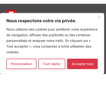
Nous respectons votre vie privée.
INGÉNIERIE DE L’ÉNERGIE ET DE L’ENVIRONNEMENT
CONCEVONS, ENSEMBLE, L’ENVIRONNEMENT BÂTI DE DEMAIN
Nous utilisons des cookies pour améliorer votre expérience
de navigation, diffuser des publicités ou des contenus
CONTACT
personnalisés et analyser notre trafic. En cliquant sur «
Tel. +33 (0)1 64 68 18 50
L
I
F
Tout accepter », vous consentez à notre utilisation des
i
n
a
cookies.
n
s
c
k
t
e
Nos agences
e
a
b
d
g
o
Personnaliser
Tout rejeter
Accepter tout
Bureau d'études Île de France
i
r
o
n
a
k
Bureau d'études Bordeaux
-
m
-
Bureau d'études Lyon
i
f
n
CONTACT
Tel. +33 (0)1 64 68 18 50
L
I
F
i
n
a
n
s
c
k
t
e