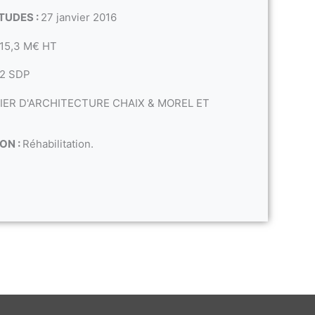
TUDES :
27 janvier 2016
15,3 M€ HT
M2 SDP
IER D'ARCHITECTURE CHAIX & MOREL ET
ON :
Réhabilitation.