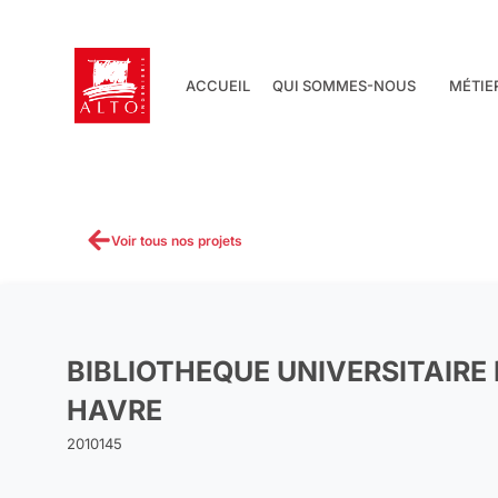
Aller
au
contenu
ACCUEIL
QUI SOMMES-NOUS
MÉTIE
Voir tous nos projets
BIBLIOTHEQUE UNIVERSITAIRE
HAVRE
2010145