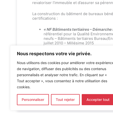
revaloriser l’immeuble et d’assurer sa pérenn
La construction du bâtiment de bureaux béné
certifications :
« NF Bâtiments tertiaires – Démarche
référentiel pour la Qualité Environnem
neufs – Bâtiments tertiaires Bureau/
juillet 2010 – Millésime 2015
« BREEAM »
selon le référentiel BREE
construction 2016 (Fully Fitted)
Nous respectons votre vie privée.
« LEED »
selon le référentiel Building
Construction v4 (Core & Shell).
Nous utilisons des cookies pour améliorer votre expérienc
de navigation, diffuser des publicités ou des contenus
Pour aller plus loin :
personnalisés et analyser notre trafic. En cliquant sur «
Tout accepter », vous consentez à notre utilisation des
Conception durable —
Bureau d’étude
cookies.
Installations CVC & électriques —
Bure
Personnaliser
Tout rejeter
Accepter tout