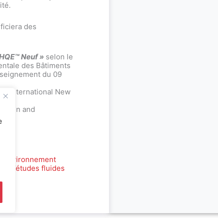
ité.
ficiera des
 HQE™ Neuf »
selon le
entale des Bâtiments
Enseignement du 09
AM International New
 Design and
e
s environnement
au d’études fluides