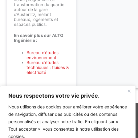
transformation du quartier
autour de la gare
d’Austerlitz, mêlant
bureaux, logements et
espaces publics.
En savoir plus sur ALTO
Ingénierie :
Bureau d’études
environnement
Bureau d’études
techniques : fluides &
électricité
Nous respectons votre vie privée.
Accueil
»
Références
»
Bureaux AFD Ilot A7A8 – lot 1 à Paris
Nous utilisons des cookies pour améliorer votre expérience
de navigation, diffuser des publicités ou des contenus
personnalisés et analyser notre trafic. En cliquant sur «
INGÉNIERIE DE L’ÉNERGIE ET DE L’ENVIRONNEMENT
Tout accepter », vous consentez à notre utilisation des
CONCEVONS, ENSEMBLE, L’ENVIRONNEMENT BÂTI DE DEMAIN
cookies.