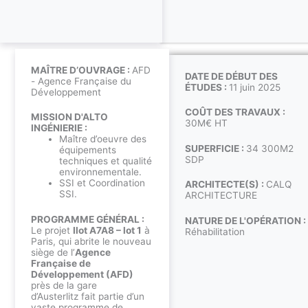
MAÎTRE D’OUVRAGE :
AFD
DATE DE DÉBUT DES
- Agence Française du
ÉTUDES :
11 juin 2025
Développement
COÛT DES TRAVAUX :
MISSION D'ALTO
30M€ HT
INGÉNIERIE :
Maître d’oeuvre des
SUPERFICIE :
34 300M2
équipements
SDP
techniques et qualité
environnementale.
SSI et Coordination
ARCHITECTE(S) :
CALQ
SSI.
ARCHITECTURE
PROGRAMME GÉNÉRAL :
NATURE DE L'OPÉRATION :
Le projet
Ilot A7A8 – lot 1
à
Réhabilitation
Paris, qui abrite le nouveau
siège de l’
Agence
Française de
Développement (AFD)
près de la gare
d’Austerlitz fait partie d’un
vaste programme de