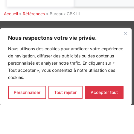
Accueil
»
Références
»
Bureaux CBK III
Nous respectons votre vie privée.
INGÉNIERIE DE L’ÉNERGIE ET DE L’ENVIRONNEMENT
Nous utilisons des cookies pour améliorer votre expérience
CONCEVONS, ENSEMBLE, L’ENVIRONNEMENT BÂTI DE DEMAIN
de navigation, diffuser des publicités ou des contenus
personnalisés et analyser notre trafic. En cliquant sur «
CONTACT
Tel. +33 (0)1 64 68 18 50
Tout accepter », vous consentez à notre utilisation des
L
I
F
cookies.
i
n
a
n
s
c
k
t
e
Nos agences
e
a
b
Personnaliser
Tout rejeter
Accepter tout
d
g
o
Bureau d'études Île de France
i
r
o
n
a
k
Bureau d'études Bordeaux
-
m
-
Bureau d'études Lyon
i
f
n
CONTACT
Tel. +33 (0)1 64 68 18 50
L
I
F