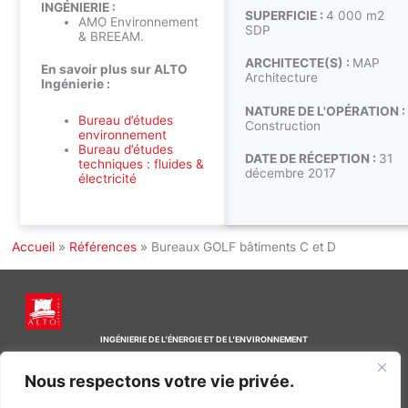
INGÉNIERIE :
SUPERFICIE :
4 000 m2
AMO Environnement
SDP
& BREEAM.
ARCHITECTE(S) :
MAP
En savoir plus sur ALTO
Architecture
Ingénierie :
NATURE DE L'OPÉRATION :
Bureau d’études
Construction
environnement
Bureau d’études
DATE DE RÉCEPTION :
31
techniques : fluides &
décembre 2017
électricité
Accueil
»
Références
»
Bureaux GOLF bâtiments C et D
INGÉNIERIE DE L’ÉNERGIE ET DE L’ENVIRONNEMENT
CONCEVONS, ENSEMBLE, L’ENVIRONNEMENT BÂTI DE DEMAIN
Nous respectons votre vie privée.
CONTACT