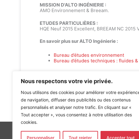
MISSION D'ALTO INGÉNIERIE :
AMO Environnement & Breeam.
ETUDES PARTICULIÈRES :
HQE Neuf 2015 Excellent, BREEAM NC 2015 
En savoir plus sur ALTO Ingénierie :
Bureau d’études environnement
Bureau d’études techniques : fluides & 
Nous respectons votre vie privée.
Nous utilisons des cookies pour améliorer votre expérienc
de navigation, diffuser des publicités ou des contenus
Accueil
»
Références
»
Bureaux du Golf – Bâtiments C et
personnalisés et analyser notre trafic. En cliquant sur «
Tout accepter », vous consentez à notre utilisation des
cookies.
Personnaliser
Tout rejeter
Accepter tout