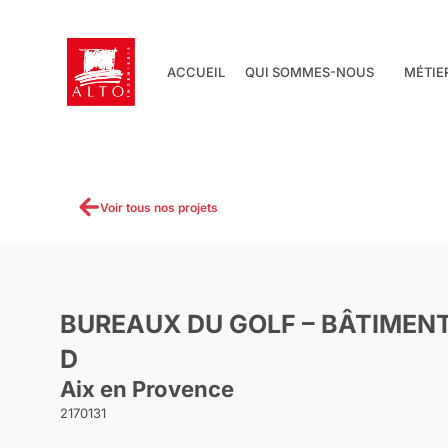
Aller
au
contenu
ACCUEIL
QUI SOMMES-NOUS
MÉTIE
Voir tous nos projets
BUREAUX DU GOLF – BÂTIMENT
D
Aix en Provence
2170131