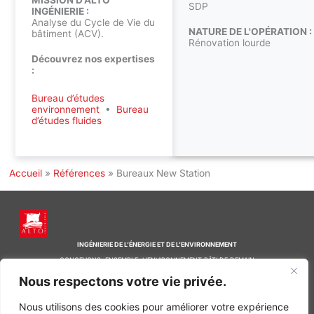
SDP
INGÉNIERIE :
Analyse du Cycle de Vie du
NATURE DE L'OPÉRATION :
bâtiment (ACV).
Rénovation lourde
Découvrez nos expertises
:
Bureau d’études
environnement
•
Bureau
d’études fluides
Accueil
»
Références
»
Bureaux New Station
INGÉNIERIE DE L’ÉNERGIE ET DE L’ENVIRONNEMENT
CONCEVONS, ENSEMBLE, L’ENVIRONNEMENT BÂTI DE DEMAIN
Nous respectons votre vie privée.
CONTACT
Tel. +33 (0)1 64 68 18 50
Nous utilisons des cookies pour améliorer votre expérience
L
I
F