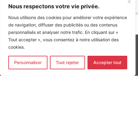
Nous respectons votre vie privée.
Nous utilisons des cookies pour améliorer votre expérience
Accueil
»
Références
»
Bureaux ONE POINT – Lot 6.1 – Jardins
de navigation, diffuser des publicités ou des contenus
de l’ARS
personnalisés et analyser notre trafic. En cliquant sur «
Tout accepter », vous consentez à notre utilisation des
cookies.
INGÉNIERIE DE L’ÉNERGIE ET DE L’ENVIRONNEMENT
Personnaliser
Tout rejeter
Accepter tout
CONCEVONS, ENSEMBLE, L’ENVIRONNEMENT BÂTI DE DEMAIN
CONTACT
Tel. +33 (0)1 64 68 18 50
L
I
F
i
n
a
n
s
c
k
t
e
Nos agences
e
a
b
d
g
o
Bureau d'études Île de France
i
r
o
n
a
k
Bureau d'études Bordeaux
-
m
-
Bureau d'études Lyon
i
f
n