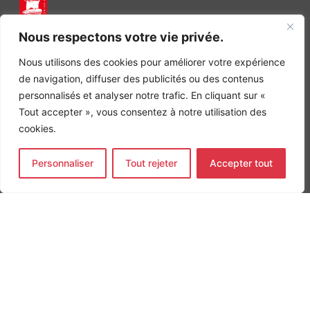
INGÉNIERIE DE L’ÉNERGIE ET DE L’ENVIRONNEMENT
Nous respectons votre vie privée.
CONCEVONS, ENSEMBLE, L’ENVIRONNEMENT BÂTI DE DEMAIN
Nous utilisons des cookies pour améliorer votre expérience
CONTACT
de navigation, diffuser des publicités ou des contenus
Tel. +33 (0)1 64 68 18 50
personnalisés et analyser notre trafic. En cliquant sur «
L
I
F
i
n
a
Tout accepter », vous consentez à notre utilisation des
n
s
c
cookies.
k
t
e
Nos agences
e
a
b
d
g
o
Bureau d'études Île de France
Personnaliser
Tout rejeter
Accepter tout
i
r
o
n
a
k
Bureau d'études Bordeaux
-
m
-
Bureau d'études Lyon
i
f
n
CONTACT
Tel. +33 (0)1 64 68 18 50
L
I
F
i
n
a
n
s
c
k
t
e
e
a
b
d
g
o
MENTIONS LÉGALES
i
r
o