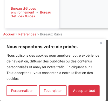
Bureau d’études
environnement
•
Bureau
d’études fluides
Accueil
»
Références
»
Bureaux Rubis
Nous respectons votre vie privée.
Nous utilisons des cookies pour améliorer votre expérience
INGÉNIERIE DE L’ÉNERGIE ET DE L’ENVIRONNEMENT
de navigation, diffuser des publicités ou des contenus
CONCEVONS, ENSEMBLE, L’ENVIRONNEMENT BÂTI DE DEMAIN
personnalisés et analyser notre trafic. En cliquant sur «
Tout accepter », vous consentez à notre utilisation des
CONTACT
cookies.
Tel. +33 (0)1 64 68 18 50
L
I
F
i
n
a
n
s
c
Personnaliser
Tout rejeter
Accepter tout
k
t
e
Nos agences
e
a
b
d
g
o
Bureau d'études Île de France
i
r
o