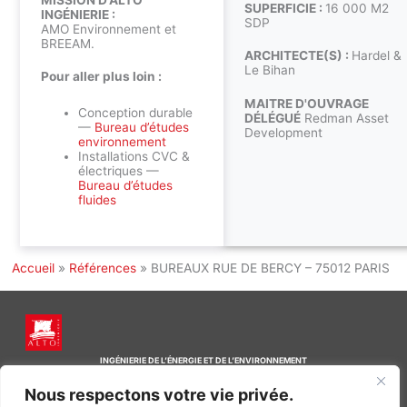
SUPERFICIE :
16 000 M2
INGÉNIERIE :
SDP
AMO Environnement et
BREEAM.
ARCHITECTE(S) :
Hardel &
Le Bihan
Pour aller plus loin :
MAITRE D'OUVRAGE
Conception durable
DÉLÉGUÉ
Redman Asset
—
Bureau d’études
Development
environnement
Installations CVC &
électriques —
Bureau d’études
fluides
Accueil
»
Références
»
BUREAUX RUE DE BERCY – 75012 PARIS
INGÉNIERIE DE L’ÉNERGIE ET DE L’ENVIRONNEMENT
CONCEVONS, ENSEMBLE, L’ENVIRONNEMENT BÂTI DE DEMAIN
Nous respectons votre vie privée.