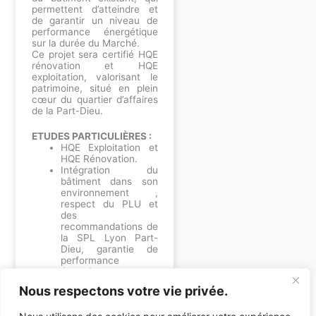
permettent d’atteindre et
de garantir un niveau de
performance énergétique
sur la durée du Marché.
Ce projet sera certifié HQE
rénovation et HQE
exploitation, valorisant le
patrimoine, situé en plein
cœur du quartier d’affaires
de la Part-Dieu.
ETUDES PARTICULIÈRES :
HQE Exploitation et
HQE Rénovation.
Intégration du
bâtiment dans son
environnement ,
respect du PLU et
des
recommandations de
la SPL Lyon Part-
Dieu, garantie de
performance
énergétique de
l’ouvrage , maîtrise
Nous respectons votre vie privée.
du budget
d’investissement et