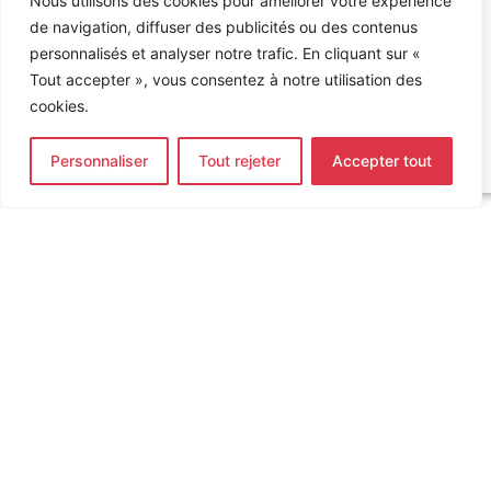
Nous utilisons des cookies pour améliorer votre expérience
d’exploitation.
de navigation, diffuser des publicités ou des contenus
Découvrez nos expertises
personnalisés et analyser notre trafic. En cliquant sur «
:
Tout accepter », vous consentez à notre utilisation des
Bureau d’études
cookies.
environnement
•
Bureau
d’études fluides
Personnaliser
Tout rejeter
Accepter tout
Accueil
»
Références
»
Siège de la CARSAT
INGÉNIERIE DE L’ÉNERGIE ET DE L’ENVIRONNEMENT
CONCEVONS, ENSEMBLE, L’ENVIRONNEMENT BÂTI DE DEMAIN
CONTACT
Tel. +33 (0)1 64 68 18 50
L
I
F
i
n
a
n
s
c
k
t
e