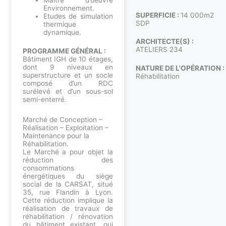
Maître d’oeuvre
Environnement.
SUPERFICIE :
14 000m2
Etudes de simulation
SDP
thermique
dynamique.
ARCHITECTE(S) :
ATELIERS 234
PROGRAMME GÉNÉRAL :
Bâtiment IGH de 10 étages,
dont 9 niveaux en
NATURE DE L'OPÉRATION :
superstructure et un socle
Réhabilitation
composé d’un RDC
surélevé et d’un sous-sol
semi-enterré.
Marché de Conception –
Réalisation – Exploitation –
Maintenance pour la
Réhabilitation.
Le Marché a pour objet la
réduction des
consommations
énergétiques du siège
social de la CARSAT, situé
35, rue Flandin à Lyon.
Cette réduction implique la
réalisation de travaux de
réhabilitation / rénovation
du bâtiment existant, qui