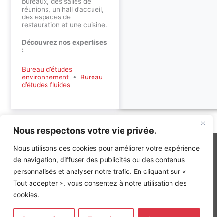
bureaux, des salles de
réunions, un hall d’accueil,
des espaces de
restauration et une cuisine.
Découvrez nos expertises
:
Bureau d’études
environnement
•
Bureau
d’études fluides
Accueil
»
Références
»
AMO Simulation rénovation énergétique
Nous respectons votre vie privée.
Nous utilisons des cookies pour améliorer votre expérience
de navigation, diffuser des publicités ou des contenus
personnalisés et analyser notre trafic. En cliquant sur «
INGÉNIERIE DE L’ÉNERGIE ET DE L’ENVIRONNEMENT
CONCEVONS, ENSEMBLE, L’ENVIRONNEMENT BÂTI DE DEMAIN
Tout accepter », vous consentez à notre utilisation des
cookies.
CONTACT
Tel. +33 (0)1 64 68 18 50