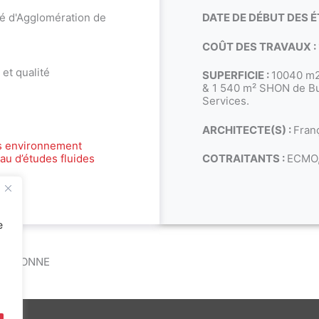
 d'Agglomération de
DATE DE DÉBUT DES É
COÛT DES TRAVAUX :
et qualité
SUPERFICIE :
10040 m2
& 1 540 m² SHON de Bu
Services.
ARCHITECTE(S) :
Fran
s environnement
au d’études fluides
COTRAITANTS :
ECMO,
e
NARBONNE