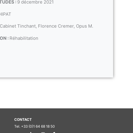
TUDES :
9 décembre 2021
HIPAT
 Cabinet Tinchant, Florence Cremer, Opus M.
ON :
Réhabilitation
CONTACT
Tel. +33 (0)1 64 68 18 50
L
I
F