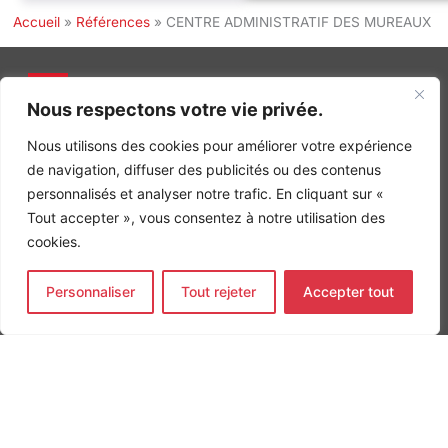
Accueil
»
Références
»
CENTRE ADMINISTRATIF DES MUREAUX
Nous respectons votre vie privée.
INGÉNIERIE DE L’ÉNERGIE ET DE L’ENVIRONNEMENT
Nous utilisons des cookies pour améliorer votre expérience
CONCEVONS, ENSEMBLE, L’ENVIRONNEMENT BÂTI DE DEMAIN
de navigation, diffuser des publicités ou des contenus
CONTACT
personnalisés et analyser notre trafic. En cliquant sur «
Tel. +33 (0)1 64 68 18 50
Tout accepter », vous consentez à notre utilisation des
L
I
F
i
n
a
cookies.
n
s
c
k
t
e
Nos agences
e
a
b
Personnaliser
Tout rejeter
Accepter tout
d
g
o
Bureau d'études Île de France
i
r
o
n
a
k
Bureau d'études Bordeaux
-
m
-
Bureau d'études Lyon
i
f
n
CONTACT
Tel. +33 (0)1 64 68 18 50
L
I
F
i
n
a