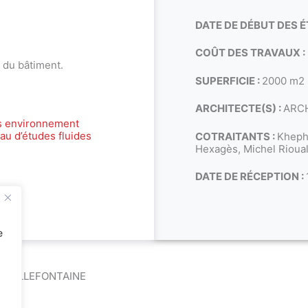
DATE DE DÉBUT DES É
COÛT DES TRAVAUX :
 du bâtiment.
SUPERFICIE :
2000 m2
ARCHITECTE(S) :
ARC
s environnement
au d’études fluides
COTRAITANTS :
Kheph
Hexagès, Michel Rioua
DATE DE RÉCEPTION :
e
A VILLEFONTAINE