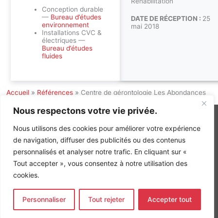
Réhabilitation
Conception durable
—
Bureau d’études
DATE DE RÉCEPTION :
25
environnement
mai 2018
Installations CVC &
électriques —
Bureau d’études
fluides
Accueil
»
Références
»
Centre de gérontologie Les Abondances
Nous respectons votre vie privée.
Nous utilisons des cookies pour améliorer votre expérience
de navigation, diffuser des publicités ou des contenus
INGÉNIERIE DE L’ÉNERGIE ET DE L’ENVIRONNEMENT
personnalisés et analyser notre trafic. En cliquant sur «
CONCEVONS, ENSEMBLE, L’ENVIRONNEMENT BÂTI DE DEMAIN
Tout accepter », vous consentez à notre utilisation des
CONTACT
cookies.
Tel. +33 (0)1 64 68 18 50
L
I
F
i
n
a
Personnaliser
Tout rejeter
Accepter tout
n
s
c
k
t
e
Nos agences